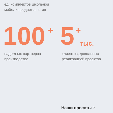
E-mail
ideagroup05@mail.ru
Адреса
г. Хасавюрт, ул. Салихова 29
г. Махачкала, ул. А.Исмаилова 17
Заказать звонок
Хасавюрт
Улица Э.Б. Салихова, 29 — Яндекс Карты