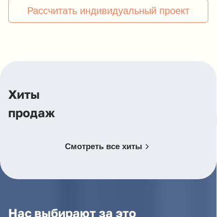
продаж
Смотреть все хиты
Нас выбирают за это
Мебельная фабрика «Идея-групп» работает без
посредников, что позволяет быстро выполнять
заказы и удерживать цены на доступном уровне.
Мы используем только качественные материалы,
чтобы гарантировать надежность и долговечность
нашей продукции.
Доступные цены
Наши цены не выше, чем
у крупнейших фабрик РФ