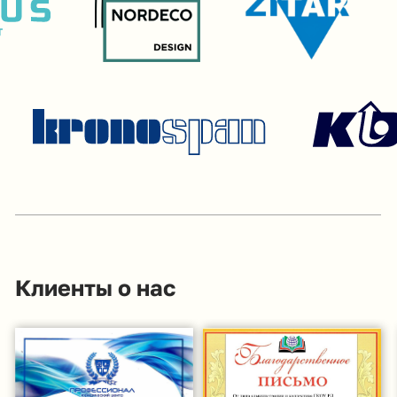
Доставка товара
Наши проекты
Возврат товара
Гарантия
Акции и распродажа
Новости
Рассылка
8 (988) 794 67 94
ideagroup05@mail.ru
г. Хасавюрт, ул. Салихова 29
г. Махачкала, ул. А.Исмаилова 17
Хотите сотрудничать с нами?
Если Вы хотите стать нашим партнером, оставьте Ваш
e-mail, и мы свяжемся с Вами в ближайшее время: