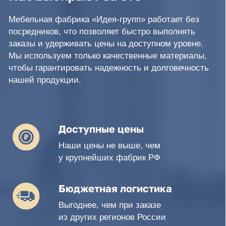
Бюджетная логистика
Выгоднее, чем при заказе
из других регионов России
Скорость работы
Сроки выполнения заказа
в среднем до 2-х недель
Гибкие условия оплаты
Старт работ возможен после
предоплаты 30%
Высокое качество
материала
Используем ЛДСП лучшего
качества на рынке
Изготовление под ключ
Реализуем проекты под ключ