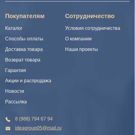
Гарантия
Акции и распродажа
Новости
Рассылка
8 (988) 794 67 94
ideagroup05@mail.ru
г. Хасавюрт, ул. Салихова 29
г. Махачкала, ул. А.Исмаилова 17
Хотите сотрудничать с нами?
Если Вы хотите стать нашим партнером, оставьте Ваш
e-mail, и мы свяжемся с Вами в ближайшее время:
Нажимая на кнопку, Вы соглашаетесь с условиями