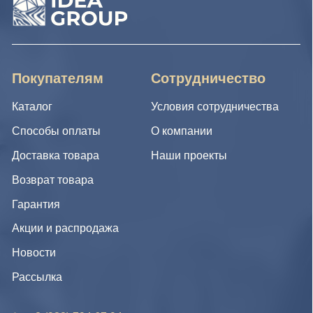
Новости
Рассылка
8 (988) 794 67 94
ideagroup05@mail.ru
г. Хасавюрт, ул. Салихова 29
г. Махачкала, ул. А.Исмаилова 17
Хотите сотрудничать с нами?
Если Вы хотите стать нашим партнером, оставьте Ваш
e-mail, и мы свяжемся с Вами в ближайшее время:
Нажимая на кнопку, Вы соглашаетесь с условиями
Политики конфиденциальности и обработки
персональных данных