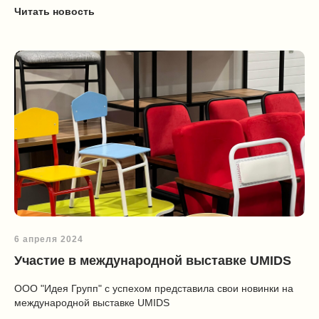
Читать новость
Покупателям
Сотрудничество
Каталог
Условия сотрудничества
Способы оплаты
О компании
Доставка товара
Наши проекты
Возврат товара
Гарантия
Акции и распродажа
Новости
Рассылка
6 апреля 2024
8 (988) 794 67 94
Участие в международной выставке UMIDS
ideagroup05@mail.ru
г. Хасавюрт, ул. Салихова 29
ООО "Идея Групп" с успехом представила свои новинки на
г. Махачкала, ул. А.Исмаилова 17
международной выставке UMIDS