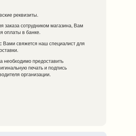
ся наш специалист для
 предоставить
чать и подпись
низации.
сы?
связаться с нашими
редложенных ниже
ем Вас.