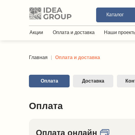
Акции
Опла
Каталог
Каталог
Каталог
Каталог
Свернуть каталог
Детские
Акции
Оплата и доставка
Наши проекты
О
Главная
Школьная мебель
Учениче
Главная
Оплата и доставка
Оплата
Доставка
Контакты
Оплата
Оплата онлайн