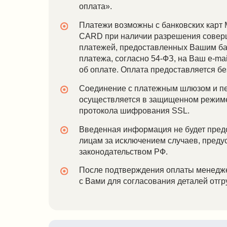
платежа, согласно 54-ФЗ, на Ваш e-mail посту
об оплате. Оплата предоставляется без комис
Соединение с платежным шлюзом и передач
осуществляется в защищенном режиме с исп
протокола шифрования SSL.
Введенная информация не будет предоставле
лицам за исключением случаев, предусмотре
законодательством РФ.
После подтверждения оплаты менеджер мага
с Вами для согласования деталей отгрузки то
Реквизиты компании IDEA
Полное наименование: Общество с ограниченной
ответственностью
"ИДЕЯ-ГРУПП". Сокращенное наименование: ОО
ГРУПП"