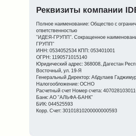
ИНН: 0534052534 КПП: 053401001
ОГРН: 1190571015140
Юридический адрес: 368008, Дагестан Респ, Хасав
Восточный, ул. 19-Я
Генеральный Директор: Абдулаев Гаджимурад Аб
Налогообложение: ОСНО
Расчетный счет Номер счета: 40702810301100016
Банк: АО "АЛЬФА-БАНК"
БИК: 044525593
Корр. Счет: 30101810200000000593
Доставка
Контакты