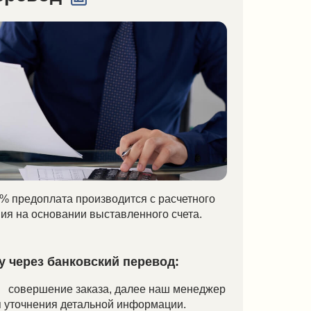
производится с расчетного
ии выставленного счета.
ковский перевод:
заказа, далее наш менеджер
етальной информации.
ты.
удником магазина, Вам
нке.