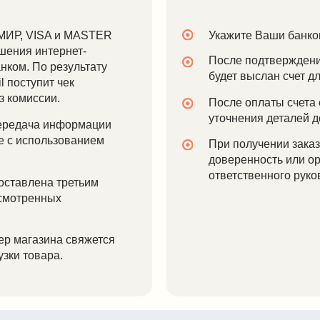
пит чек
сии.
После оплаты счета с Вами свяжет
уточнения деталей доставки.
а информации
ользованием
При получении заказа необходимо
доверенность или оригинальную пе
ответственного руководителя орга
на третьим
нных
зина свяжется
вара.
 GROUP
У Вас остались вопро
Если у Вас возникли вопросы, вы можете 
специалистами любым удобным Вам из п
О "ИДЕЯ-
способов, и мы с радостью проконсультиру