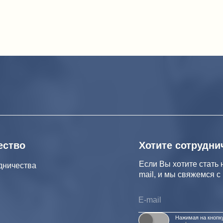
Хасавюрт
Махачкала
Улица Э.Б. Салихова, 29 — Яндекс Карты
Улица Абдулхак
Хасавюрт
Улица Э.Б. Салихова, 29 — Яндекс Карты
Хотите сотрудничать с нам
вюрт (Дагестан),
 магазина.
Если Вы хотите стать нашим партнер
тва
.
mail, и мы свяжемся с Вами в ближа
Нажимая на кнопку, Вы соглашаетесь 
конфиденциальности и обработки перс
Нажимая на кнопку, Вы даете
Cогласие
.ru
Салихова 29
 А.Исмаилова 17
г. Хасавюрт, ул. Салихова 29 (возможен самовывоз)
г. Махачкала, у
мпанией
и
Политика конфиденциальности и обработки 
Согласие на обработку персональных данны
дит
Реквизиты компании