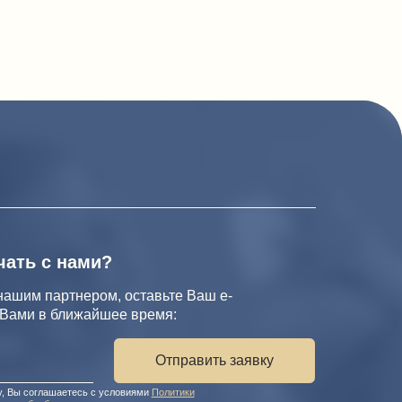
има Исмаилова, 17 — Яндекс Карты
и?
ом, оставьте Ваш e-
йшее время:
Отправить заявку
с условиями
Политики
ональных данных
 на обработку персональных данных.
л. А.Исмаилова 17
персональных данных
х