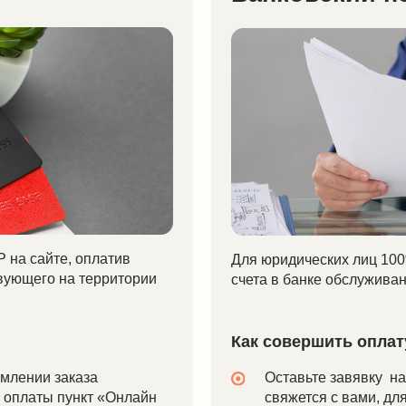
те, оплатив
Для юридических лиц 100% предоплата 
о на территории
счета в банке обслуживания на основан
Как совершить оплату через бан
 заказа
Оставьте завявку на совершение 
ы пункт «Онлайн
свяжется с вами, для уточнения д
VISA и MASTER
Укажите Ваши банковские реквизи
нтернет-
После подтверждения заказа сотр
о результату
будет выслан счет для оплаты в ба