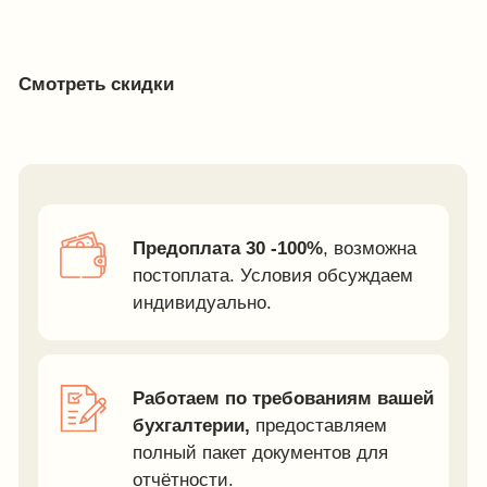
Предоплата 30 -100%
, возможна
постоплата. Условия обсуждаем
индивидуально.
Работаем по требованиям вашей
бухгалтерии,
предоставляем
полный пакет документов для
отчётности.
Производство занимает 1,5 — 3
недели.
Если выбранная
продукция есть в наличии
на складе — отгружаем в течение
3−5 дней.
Сотрудничество с компанией
IDEA GROUP — выгодное