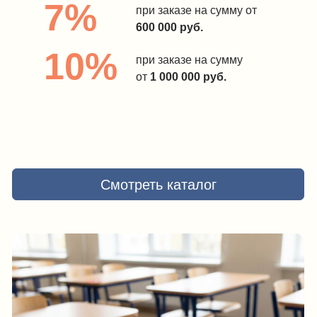
Преимущества работы
с IDEA GROUP
Точные сроки
Сразу называем расчётную дату
готовности и отправки
Гарантия