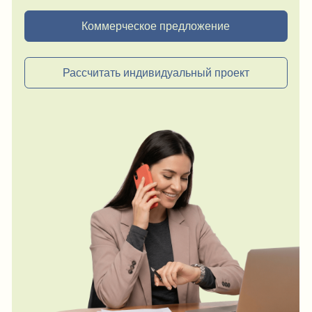
Акции и распродажа
Новости
Рассылка
8 (988) 794 67 94
ideagroup05@mail.ru
г. Хасавюрт, ул. Салихова 29
г. Махачкала, ул. А.Исмаилова 17
Хотите сотрудничать с нами?
Если Вы хотите стать нашим партнером, оставьте Ваш
e-mail, и мы свяжемся с Вами в ближайшее время:
Нажимая на кнопку, Вы соглашаетесь с условиями
Политики конфиденциальности и обработки
персональных данных