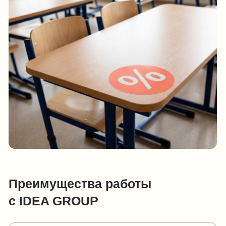
Гарантия — 12 месяцев.
Если обнаружен брак, заменяем
за свой счёт
Гибкие условия
Старт работ возможен после
предоплаты 30%
Рассчитаем вашу заявку
за 1−2 часа,
а если она объёмная - в течение дня. Чтобы
выставить счёт, нам нужно техническое задание