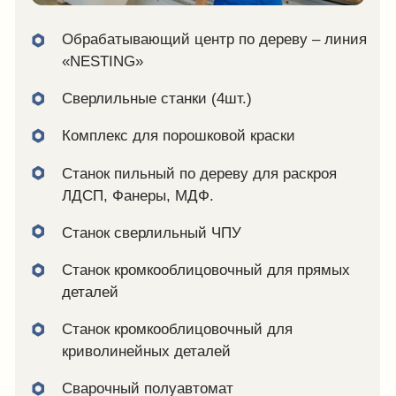
Школа на 300 ученических мест в селе
Тинди Цумадинского р-на РД;
Школа на 200 ученических мест в селе
Миатли Кизилюртовского района РД;
Школы г. Хасавюрта на 2 200 ученических
мест;
Стадион «Труд» в г. Махачкала;