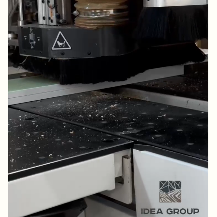
Сверлильные станки (4шт.)
Комплекс для порошковой краски
Станок пильный по дереву для раскроя
ЛДСП, Фанеры, МДФ.
Станок сверлильный ЧПУ
Станок кромкооблицовочный для прямых
деталей
Станок кромкооблицовочный для
криволинейных деталей
Сварочный полуавтомат
Трубогибочный станок
Станок ленточнопильный полуавтомат для
резки пачек металлических труб