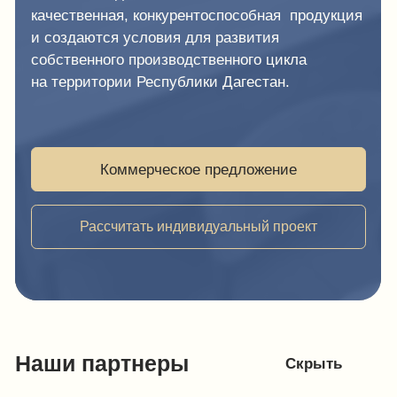
г. Хасавюрт, ул. Салихова 29 (возможен самовывоз)
Махачкала
Улица Абдулхакима Исмаилова, 17 — Яндекс Карты