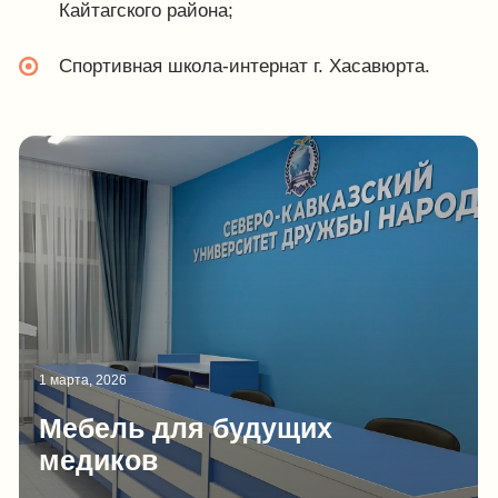
и долговечность нашей продукции.
Доступные цены
Наши цены не выше, чем
у крупнейших фабрик РФ
Бюджетная логистика
Выгоднее, чем при заказе
из других регионов России
Скорость работы
Сроки выполнения заказа
в среднем до 2-х недель
Гибкие условия оплаты
Старт работ возможен после
предоплаты 30%