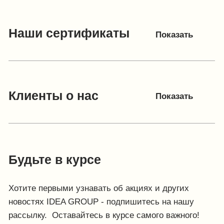
Каталог
Условия сотрудничества
Способы оплаты
О компании
Доставка товара
Наши проекты
Возврат товара
Гарантия
Акции и распродажа
Новости
Рассылка
8 (988) 794 67 94
ideagroup05@mail.ru
г. Хасавюрт, ул. Салихова 29
г. Махачкала, ул. А.Исмаилова 17
Хотите сотрудничать с нами?
Если Вы хотите стать нашим партнером, оставьте Ваш