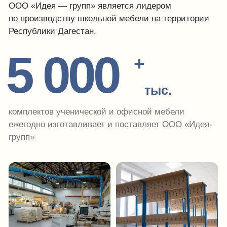
IDEA GROUP
1 000
площадь двухэтажного
производственного цеха
кв. м.
150
+
площадь офисного
помещения в центре
города
кв. м.
Смотреть все видео производства