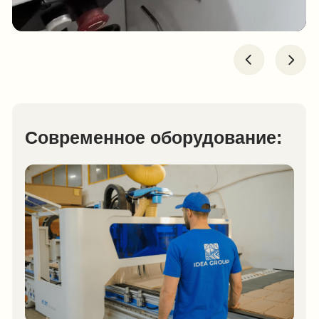
Нами оборудованы:
Школа на 804 ученических мест
в микрорайоне «Ак-Гель», г. Махачкала;
Школа на 504 ученических мест в селе
Коркмаскала Кумторкалинского района;
Школа на 500 ученических мест в селе
Карланюрт Хасавюртовского района;
Школа на 400 ученических мест и детский сад
на 50 мест в селе Алмало Кумторкалинского
района;
Школа на 320 ученических мест, село
Новая Урада Шамильского района РД;
Школа на 300 ученических мест в селе
Теречное Хасавюртовского района РД;