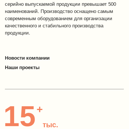
15
+
тыс.
ед. комплектов школьной
мебели продается в год
100
5
+
+
тыс.
надежных партнеров
клиентов, довольных
производства
реализацией проектов