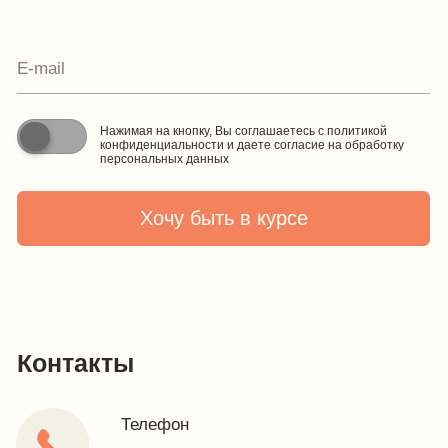
e-mail, и мы свяжемся с Вами в ближайшее время:
Нажимая на кнопку, Вы соглашаетесь с условиями
Политики конфиденциальности и обработки
персональных данных
Нажимая на кнопку, Вы даете
Cогласие на обработку
персональных данных.
Отправить заявку
© IDEA GROUP 2026, все права защищены
Политика конфиденциальности и обработки персональных
данных
Согласие на обработку персональных данных
Публичная оферта
Реквизиты компании
Карта сайта