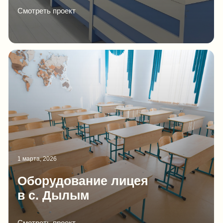
Высокое качество материала
Используем ЛДСП лучшего качества
на рынке
Изготовление под ключ
Реализуем проекты под ключ с
доставкой и сборкой
ООО «Идея-групп» по праву считается самым
крупным дагестанским оптовым
товаропроизводителем на рынке изготовления
мебели для образовательных и спортивных
учреждений, в результате чего обеспечиваются
рабочие места, уплачиваются ежегодного
налоги в бюджет, изготавливается
качественная, конкурентоспособная продукция
и создаются условия для развития