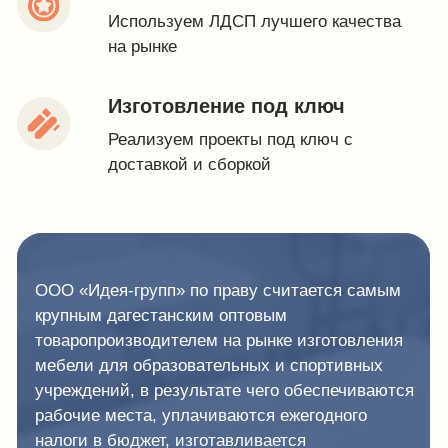
Телефон
8 (988) 794 67 94
E-mail
ideagroup05@mail.ru
Адреса
г. Хасавюрт, ул. Салихова 29
г. Махачкала, ул. А.Исмаилова 17
Заказать звонок
Хасавюрт
Улица Э.Б. Салихова, 29 — Яндекс Карты