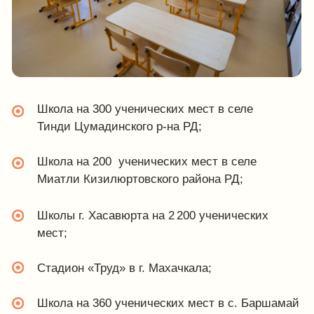
23 марта, 2026
Оборудование лагеря
«Солнечный берег»
Смотреть проект
Смотреть все проекты
Нас выбирают за это
Мебельная фабрика «Идея-групп» работает без
посредников, что позволяет быстро выполнять
заказы и удерживать цены на доступном уровне.
Мы используем только качественные материалы,
чтобы гарантировать надежность