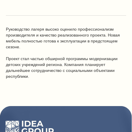
Каталог
Условия сотрудничества
Способы оплаты
О компании
Доставка товара
Наши проекты
Руководство лагеря высоко оценило профессионализм
Возврат товара
производителя и качество реализованного проекта. Новая
Гарантия
мебель полностью готова к эксплуатации в предстоящем
сезоне.
Акции и распродажа
Новости
Проект стал частью обширной программы модернизации
Рассылка
детских учреждений региона. Компания планирует
дальнейшее сотрудничество с социальными объектами
республики.
8 (988) 794 67 94
ideagroup05@mail.ru
г. Хасавюрт, ул. Салихова 29
г. Махачкала, ул. А.Исмаилова 17
Хотите сотрудничать с нами?
Если Вы хотите стать нашим партнером, оставьте Ваш
e-mail, и мы свяжемся с Вами в ближайшее время: