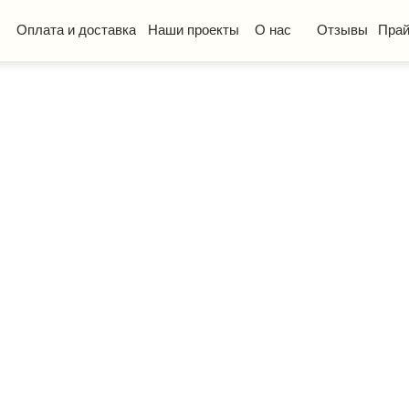
та и доставка
Наши проекты
О нас
Отзывы
Прайс-лист
КП
ская мебель
Стол ученический