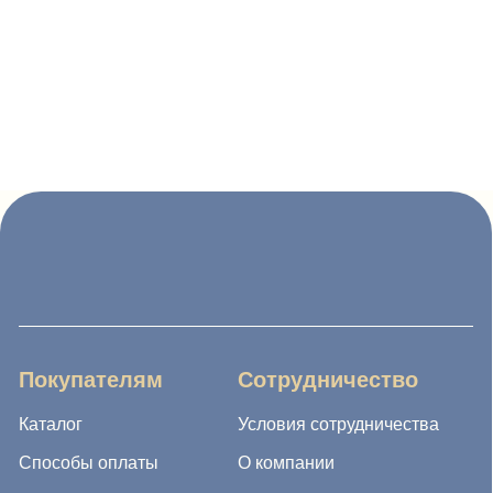
Покупателям
Сотрудничество
Каталог
Условия сотрудничества
Способы оплаты
О компании
Доставка товара
Наши проекты
Возврат товара
Гарантия
Акции и распродажа
Новости
Рассылка
8 (988) 794 67 94
ideagroup05@mail.ru
г. Хасавюрт, ул. Салихова 29
г. Махачкала, ул. А.Исмаилова 17
Хотите сотрудничать с нами?