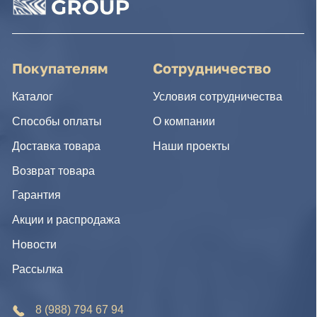
Новости
Рассылка
8 (988) 794 67 94
ideagroup05@mail.ru
г. Хасавюрт, ул. Салихова 29
г. Махачкала, ул. А.Исмаилова 17
Хотите сотрудничать с нами?
Если Вы хотите стать нашим партнером, оставьте Ваш
e-mail, и мы свяжемся с Вами в ближайшее время:
Нажимая на кнопку, Вы соглашаетесь с условиями
Политики конфиденциальности и обработки
персональных данных
Нажимая на кнопку, Вы даете
Cогласие на обработку