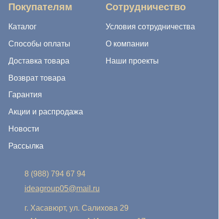
8 (988) 794 67 94
ideagroup05@mail.ru
г. Хасавюрт, ул. Салихова 29
г. Махачкала, ул. А.Исмаилова 17
Хотите сотрудничать с нами?
Если Вы хотите стать нашим партнером, оставьте Ваш
e-mail, и мы свяжемся с Вами в ближайшее время:
Нажимая на кнопку, Вы соглашаетесь с условиями
Политики конфиденциальности и обработки
персональных данных
Нажимая на кнопку, Вы даете
Cогласие на обработку
персональных данных.
Отправить заявку