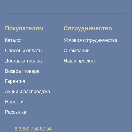
Новости
Рассылка
8 (988) 794 67 94
ideagroup05@mail.ru
г. Хасавюрт, ул. Салихова 29
г. Махачкала, ул. А.Исмаилова 17
Хотите сотрудничать с нами?
Если Вы хотите стать нашим партнером, оставьте Ваш
e-mail, и мы свяжемся с Вами в ближайшее время:
Нажимая на кнопку, Вы соглашаетесь с условиями
Политики конфиденциальности и обработки
персональных данных
Нажимая на кнопку, Вы даете
Cогласие на обработку