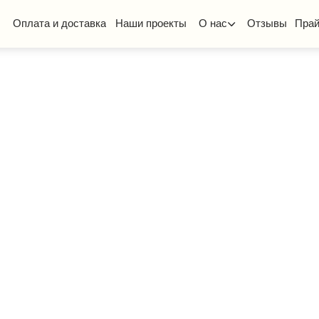
та и доставка
Наши проекты
О нас
Отзывы
Прайс-лист
КП
ская мебель
Стол ученический