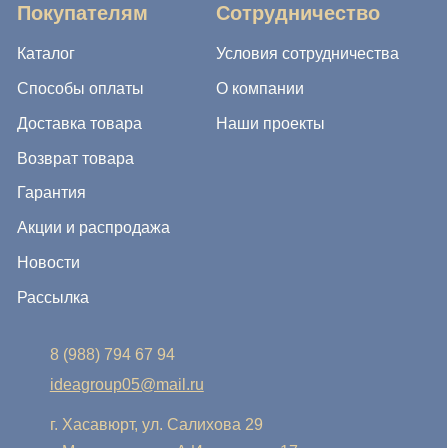
8 (988) 794 67 94
ideagroup05@mail.ru
г. Хасавюрт, ул. Салихова 29
г. Махачкала, ул. А.Исмаилова 17
Хотите сотрудничать с нами?
Если Вы хотите стать нашим партнером, оставьте Ваш
e-mail, и мы свяжемся с Вами в ближайшее время:
Нажимая на кнопку, Вы соглашаетесь с условиями
Политики конфиденциальности и обработки
персональных данных
Нажимая на кнопку, Вы даете
Cогласие на обработку
персональных данных.
Отправить заявку