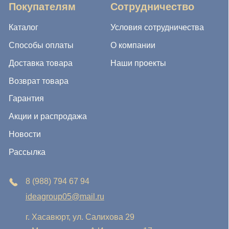
8 (988) 794 67 94
ideagroup05@mail.ru
г. Хасавюрт, ул. Салихова 29
г. Махачкала, ул. А.Исмаилова 17
Хотите сотрудничать с нами?
Если Вы хотите стать нашим партнером, оставьте Ваш
e-mail, и мы свяжемся с Вами в ближайшее время:
Нажимая на кнопку, Вы соглашаетесь с условиями
Политики конфиденциальности и обработки
персональных данных
Нажимая на кнопку, Вы даете
Cогласие на обработку
персональных данных.
Отправить заявку