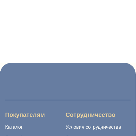
Покупателям
Сотрудничество
Каталог
Условия сотрудничества
Способы оплаты
О компании
Доставка товара
Наши проекты
Возврат товара
Гарантия
Акции и распродажа
Новости
Рассылка
8 (988) 794 67 94
ideagroup05@mail.ru