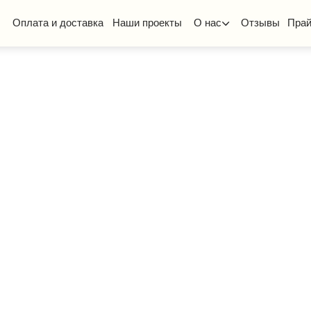
та и доставка
Наши проекты
О нас
Отзывы
Прайс-лист
КП
ская мебель
Стол ученический