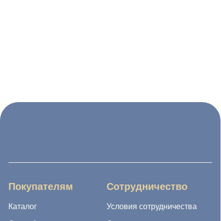
Покупателям
Сотрудничество
Каталог
Условия сотрудничества
Способы оплаты
О компании
Доставка товара
Наши проекты
Возврат товара
Гарантия
Акции и распродажа
Новости
Рассылка
8 (988) 794 67 94
ideagroup05@mail.ru