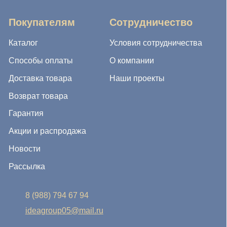
8 (988) 794 67 94
ideagroup05@mail.ru
г. Хасавюрт, ул. Салихова 29
г. Махачкала, ул. А.Исмаилова 17
Хотите сотрудничать с нами?
Если Вы хотите стать нашим партнером, оставьте Ваш
e-mail, и мы свяжемся с Вами в ближайшее время:
Нажимая на кнопку, Вы соглашаетесь с условиями
Политики конфиденциальности и обработки
персональных данных
Нажимая на кнопку, Вы даете
Cогласие на обработку
персональных данных.