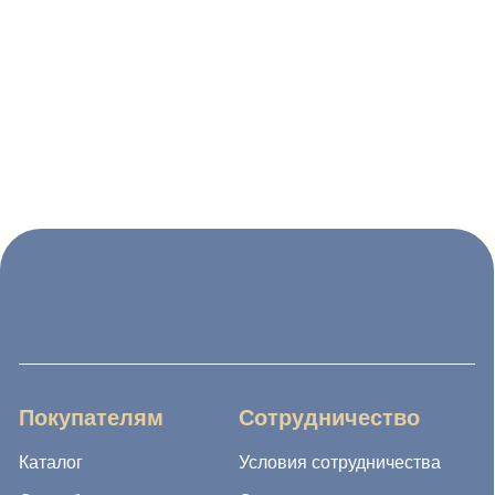
Покупателям
Сотрудничество
Каталог
Условия сотрудничества
Способы оплаты
О компании
Доставка товара
Наши проекты
Возврат товара
Гарантия
Акции и распродажа
Новости
Рассылка
8 (988) 794 67 94
ideagroup05@mail.ru