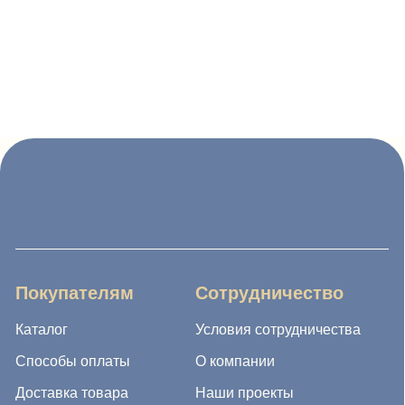
Каталог
Условия сотрудничества
Способы оплаты
О компании
Доставка товара
Наши проекты
Возврат товара
Гарантия
Акции и распродажа
Новости
Рассылка
8 (988) 794 67 94
ideagroup05@mail.ru
г. Хасавюрт, ул. Салихова 29
г. Махачкала, ул. А.Исмаилова 17
Хотите сотрудничать с нами?
Если Вы хотите стать нашим партнером, оставьте Ваш