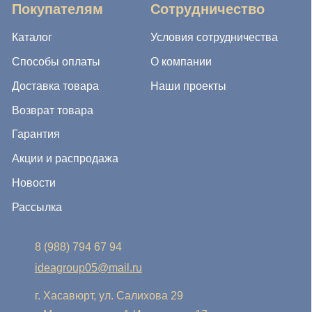
8 (988) 794 67 94
ideagroup05@mail.ru
г. Хасавюрт, ул. Салихова 29
г. Махачкала, ул. А.Исмаилова 17
Хотите сотрудничать с нами?
Если Вы хотите стать нашим партнером, оставьте Ваш
e-mail, и мы свяжемся с Вами в ближайшее время:
Нажимая на кнопку, Вы соглашаетесь с условиями
Политики конфиденциальности и обработки
персональных данных
Нажимая на кнопку, Вы даете
Cогласие на обработку
персональных данных.
Отправить заявку