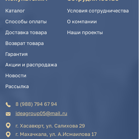
Новости
Рассылка
8 (988) 794 67 94
ideagroup05@mail.ru
г. Хасавюрт, ул. Салихова 29
г. Махачкала, ул. А.Исмаилова 17
Хотите сотрудничать с нами?
Если Вы хотите стать нашим партнером, оставьте
Ваш e-mail, и мы свяжемся с Вами в ближайшее
время:
Нажимая на кнопку, Вы соглашаетесь с условиями
Политики конфиденциальности и обработки
персональных данных