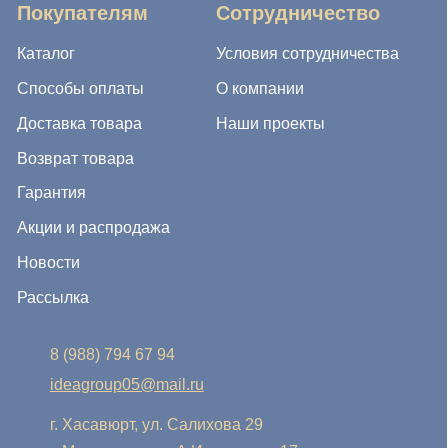
8 (988) 794 67 94
ideagroup05@mail.ru
г. Хасавюрт, ул. Салихова 29
г. Махачкала, ул. А.Исмаилова 17
Хотите сотрудничать с нами?
Если Вы хотите стать нашим партнером, оставьте Ваш
e-mail, и мы свяжемся с Вами в ближайшее время:
Нажимая на кнопку, Вы соглашаетесь с условиями
Политики конфиденциальности и обработки
персональных данных
Нажимая на кнопку, Вы даете
Cогласие на обработку
персональных данных.
Отправить заявку