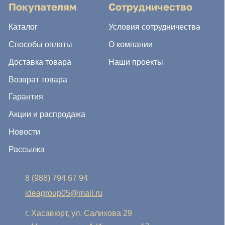
8 (988) 794 67 94
ideagroup05@mail.ru
г. Хасавюрт, ул. Салихова 29
г. Махачкала, ул. А.Исмаилова 17
Хотите сотрудничать с нами?
Если Вы хотите стать нашим партнером, оставьте Ваш
e-mail, и мы свяжемся с Вами в ближайшее время:
Нажимая на кнопку, Вы соглашаетесь с условиями
Политики конфиденциальности и обработки
персональных данных
Нажимая на кнопку, Вы даете
Cогласие на обработку
персональных данных.
Отправить заявку