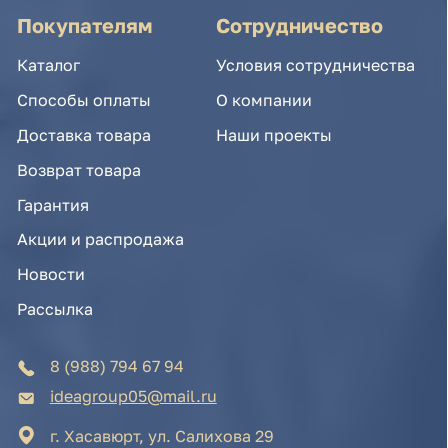
Акции и распродажа
Новости
Рассылка
8 (988) 794 67 94
ideagroup05@mail.ru
г. Хасавюрт, ул. Салихова 29
г. Махачкала, ул. А.Исмаилова 17
Хотите сотрудничать с нами?
Если Вы хотите стать нашим партнером, оставьте
Ваш e-mail, и мы свяжемся с Вами в ближайшее
время:
Нажимая на кнопку, Вы соглашаетесь с условиями
Политики конфиденциальности и обработки
персональных данных