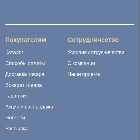
Акции и распродажа
Новости
Рассылка
8 (988) 794 67 94
ideagroup05@mail.ru
г. Хасавюрт, ул. Салихова 29
г. Махачкала, ул. А.Исмаилова 17
Хотите сотрудничать с нами?
Если Вы хотите стать нашим партнером, оставьте Ваш
e-mail, и мы свяжемся с Вами в ближайшее время:
Нажимая на кнопку, Вы соглашаетесь с условиями
Политики конфиденциальности и обработки
персональных данных