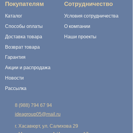
8 (988) 794 67 94
ideagroup05@mail.ru
г. Хасавюрт, ул. Салихова 29
г. Махачкала, ул. А.Исмаилова 17
Хотите сотрудничать с нами?
Если Вы хотите стать нашим партнером, оставьте Ваш
e-mail, и мы свяжемся с Вами в ближайшее время:
Нажимая на кнопку, Вы соглашаетесь с условиями
Политики конфиденциальности и обработки
персональных данных
Нажимая на кнопку, Вы даете
Cогласие на обработку
персональных данных.
Отправить заявку