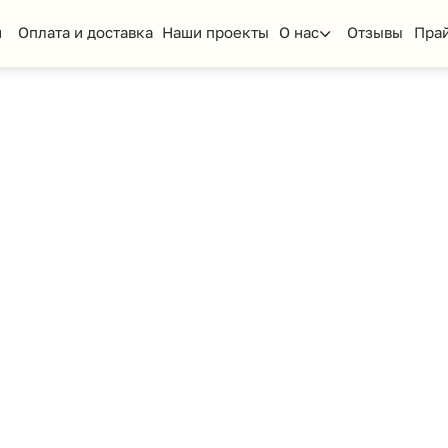
та и доставка
Наши проекты
О нас
Отзывы
Прайс-лист
КП
еская мебель
Стол ученический