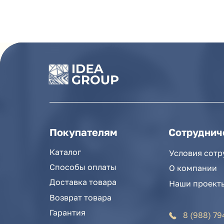
Покупателям
Сотрудничеств
Каталог
Условия сотрудниче
Способы оплаты
О компании
Доставка товара
Наши проекты
Возврат товара
Гарантия
8 (988) 794 67 94
Акции и распродажа
ideagroup05@mai
Новости
г. Хасавюрт, ул.
Рассылка
г. Махачкала, ул