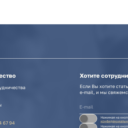
о
Хотите сотрудничать с нам
Если Вы хотите стать нашим парт
ства
e-mail, и мы свяжемся с Вами в б
Нажимая на кнопку, Вы соглашаетес
конфиденциальности и обработки п
Нажимая на кнопку, Вы даете
Cоглас
l.ru
 Салихова 29
. А.Исмаилова 17