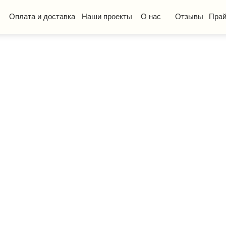
та и доставка
Наши проекты
О нас
Отзывы
Прайс-лист
КП
ская мебель
Стол ученический