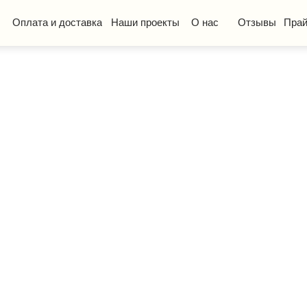
та и доставка
Наши проекты
О нас
Отзывы
Прайс-лист
КП
ская мебель
Стол ученический