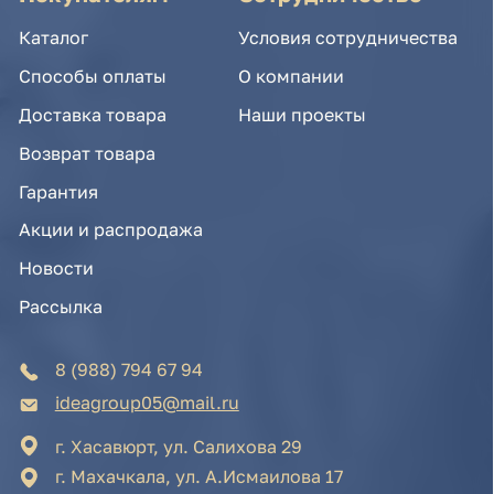
Новости
Рассылка
8 (988) 794 67 94
ideagroup05@mail.ru
г. Хасавюрт, ул. Салихова 29
г. Махачкала, ул. А.Исмаилова 17
Хотите сотрудничать с нами?
Если Вы хотите стать нашим партнером, оставьте
Ваш e-mail, и мы свяжемся с Вами в ближайшее
время:
Нажимая на кнопку, Вы соглашаетесь с условиями
Политики конфиденциальности и обработки
персональных данных