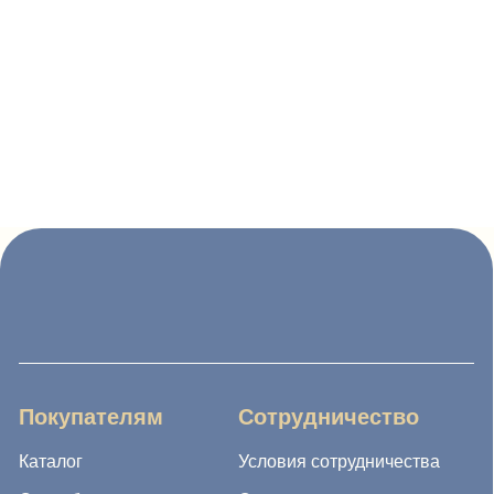
Покупателям
Сотрудничество
Каталог
Условия сотрудничества
Способы оплаты
О компании
Доставка товара
Наши проекты
Возврат товара
Гарантия
Акции и распродажа
Новости
Рассылка
8 (988) 794 67 94
ideagroup05@mail.ru