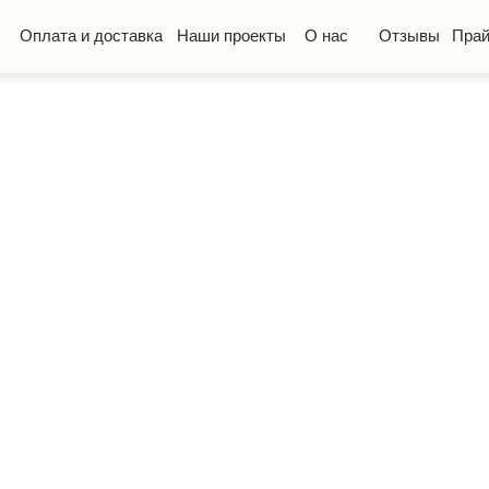
та и доставка
Наши проекты
О нас
Отзывы
Прайс-лист
КП
ская мебель
Стол ученический