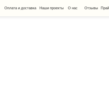
та и доставка
Наши проекты
О нас
Отзывы
Прайс-лист
КП
ская мебель
Стол ученический