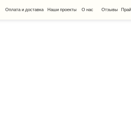
та и доставка
Наши проекты
О нас
Отзывы
Прайс-лист
КП
ская мебель
Стол ученический