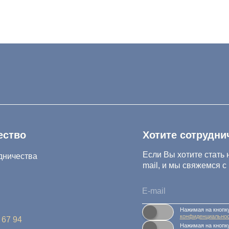
Хотите сотрудничать с нам
Если Вы хотите стать нашим партнер
тва
mail, и мы свяжемся с Вами в ближа
Нажимая на кнопку, Вы соглашаетесь 
конфиденциальности и обработки перс
Нажимая на кнопку, Вы даете
Cогласие
.ru
Салихова 29
 А.Исмаилова 17