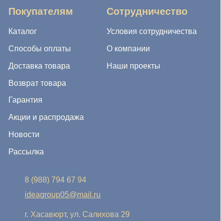
8 (988) 794 67 94
ideagroup05@mail.ru
г. Хасавюрт, ул. Салихова 29
г. Махачкала, ул. А.Исмаилова 17
Хотите сотрудничать с нами?
Если Вы хотите стать нашим партнером, оставьте Ваш
e-mail, и мы свяжемся с Вами в ближайшее время:
Нажимая на кнопку, Вы соглашаетесь с условиями
Политики конфиденциальности и обработки
персональных данных
Нажимая на кнопку, Вы даете
Cогласие на обработку
персональных данных.
Отправить заявку