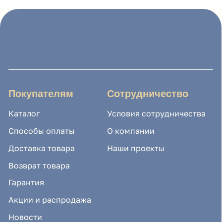
Возврат товара
Гарантия
Акции и распродажа
Новости
Рассылка
8 (988) 794 67 94
ideagroup05@mail.ru
г. Хасавюрт, ул. Салихова 29
г. Махачкала, ул. А.Исмаилова 17
Хотите сотрудничать с нами?
Если Вы хотите стать нашим партнером, оставьте
Ваш e-mail, и мы свяжемся с Вами в ближайшее
время: