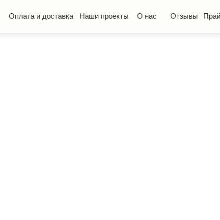
та и доставка
Наши проекты
О нас
Отзывы
Прайс-лист
КП
ская мебель
Стол ученический