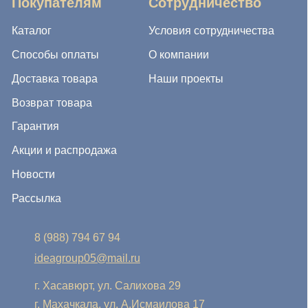
8 (988) 794 67 94
ideagroup05@mail.ru
г. Хасавюрт, ул. Салихова 29
г. Махачкала, ул. А.Исмаилова 17
Хотите сотрудничать с нами?
Если Вы хотите стать нашим партнером, оставьте Ваш
e-mail, и мы свяжемся с Вами в ближайшее время:
Нажимая на кнопку, Вы соглашаетесь с условиями
Политики конфиденциальности и обработки
персональных данных
Нажимая на кнопку, Вы даете
Cогласие на обработку
персональных данных.
Отправить заявку