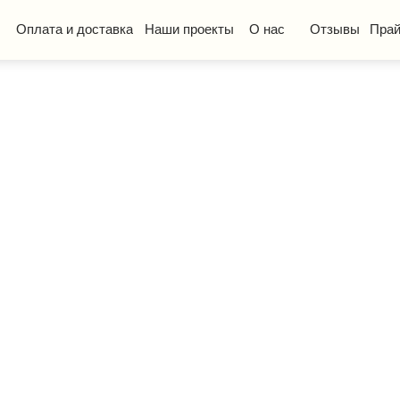
та и доставка
Наши проекты
О нас
Отзывы
Прайс-лист
КП
ская мебель
Стол ученический