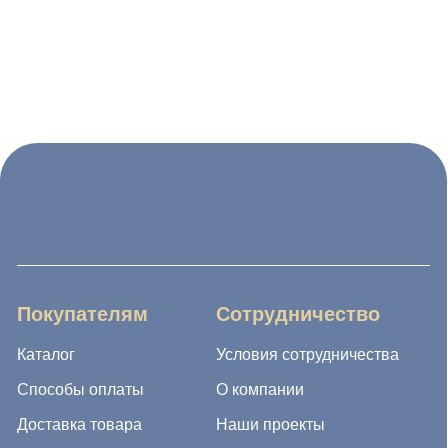
Покупателям
Сотрудничество
Каталог
Условия сотрудничества
Способы оплаты
О компании
Доставка товара
Наши проекты
Возврат товара
Гарантия
Акции и распродажа
Новости
Рассылка
8 (988) 794 67 94
ideagroup05@mail.ru
г. Хасавюрт, ул. Салихова 29
г. Махачкала, ул. А.Исмаилова 17