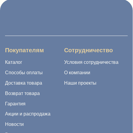
Способы оплаты
О компании
Доставка товара
Наши проекты
Возврат товара
Гарантия
Акции и распродажа
Новости
Рассылка
8 (988) 794 67 94
ideagroup05@mail.ru
г. Хасавюрт, ул. Салихова 29
г. Махачкала, ул. А.Исмаилова 17
Хотите сотрудничать с нами?
Если Вы хотите стать нашим партнером, оставьте Ваш
e-mail, и мы свяжемся с Вами в ближайшее время: