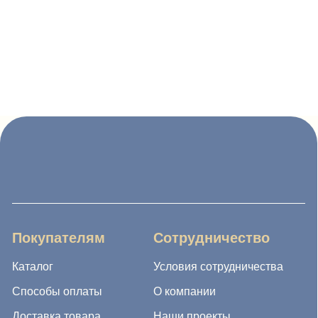
Покупателям
Сотрудничество
Каталог
Условия сотрудничества
Способы оплаты
О компании
Доставка товара
Наши проекты
Возврат товара
Гарантия
Акции и распродажа
Новости
Рассылка
8 (988) 794 67 94
ideagroup05@mail.ru
г. Хасавюрт, ул. Салихова 29
г. Махачкала, ул. А.Исмаилова 17