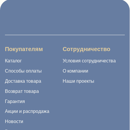
Способы оплаты
О компании
Доставка товара
Наши проекты
Возврат товара
Гарантия
Акции и распродажа
Новости
Рассылка
8 (988) 794 67 94
ideagroup05@mail.ru
г. Хасавюрт, ул. Салихова 29
г. Махачкала, ул. А.Исмаилова 17
Хотите сотрудничать с нами?
Если Вы хотите стать нашим партнером, оставьте Ваш
e-mail, и мы свяжемся с Вами в ближайшее время: