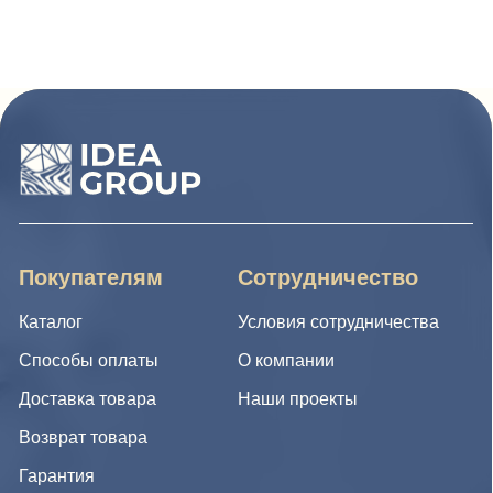
Покупателям
Сотрудничество
Каталог
Условия сотрудничества
Способы оплаты
О компании
Доставка товара
Наши проекты
Возврат товара
Гарантия
Акции и распродажа
Новости
Рассылка
8 (988) 794 67 94
ideagroup05@mail.ru
г. Хасавюрт, ул. Салихова 29
г. Махачкала, ул. А.Исмаилова 17
Хотите сотрудничать с нами?