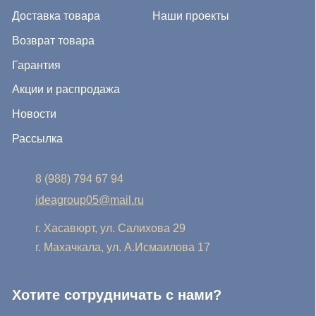
8 (988) 794 67 94
ideagroup05@mail.ru
г. Хасавюрт, ул. Салихова 29
г. Махачкала, ул. А.Исмаилова 17
Хотите сотрудничать с нами?
Если Вы хотите стать нашим партнером, оставьте Ваш
e-mail, и мы свяжемся с Вами в ближайшее время:
Нажимая на кнопку, Вы соглашаетесь с условиями
Политики конфиденциальности и обработки
персональных данных
Нажимая на кнопку, Вы даете
Cогласие на обработку
персональных данных.
Отправить заявку