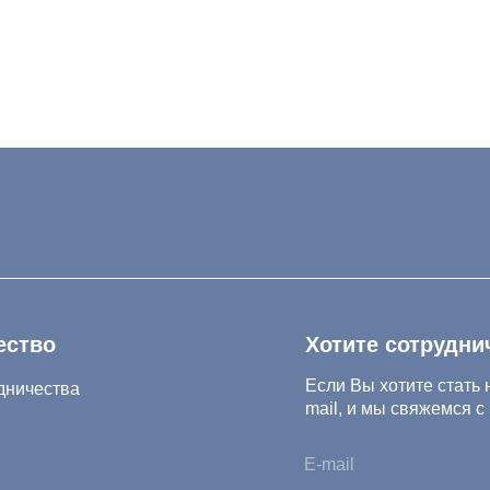
Хотите сотрудничать с нам
Если Вы хотите стать нашим партнер
тва
mail, и мы свяжемся с Вами в ближа
Нажимая на кнопку, Вы соглашаетесь 
конфиденциальности и обработки перс
Нажимая на кнопку, Вы даете
Cогласие
.ru
Салихова 29
 А.Исмаилова 17