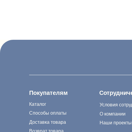
Покупателям
Сотрудничество
Каталог
Условия сотрудничес
Способы оплаты
О компании
Доставка товара
Наши проекты
Возврат товара
Гарантия
8 (988) 794 67 94
Акции и распродажа
ideagroup05@mail
Новости
г. Хасавюрт, ул. 
Рассылка
г. Махачкала, ул.