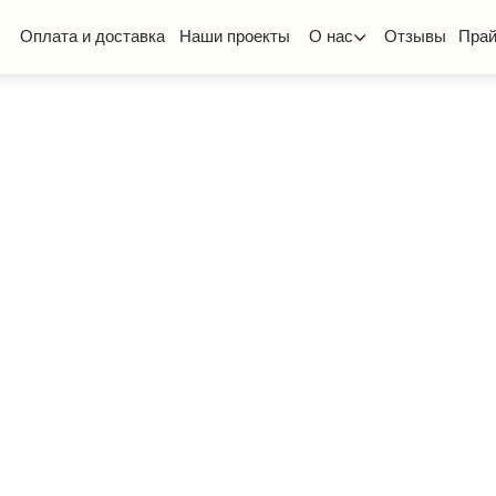
та и доставка
Наши проекты
О нас
Отзывы
Прайс-лист
КП
ская мебель
Стол ученический