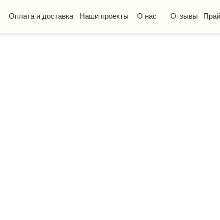
та и доставка
Наши проекты
О нас
Отзывы
Прайс-лист
КП
ская мебель
Стол ученический