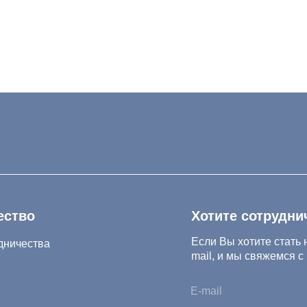
Хотите сотрудничать с нам
Если Вы хотите стать нашим партнер
тва
mail, и мы свяжемся с Вами в ближа
Нажимая на кнопку, Вы соглашаетесь 
конфиденциальности и обработки перс
Нажимая на кнопку, Вы даете
Cогласие
.ru
Салихова 29
 А.Исмаилова 17