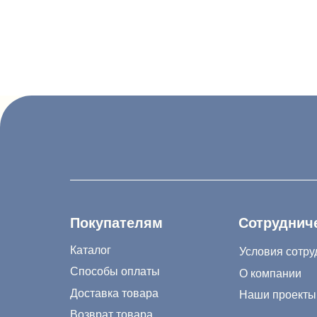
Покупателям
Сотрудничество
Каталог
Условия сотрудничес
Способы оплаты
О компании
Доставка товара
Наши проекты
Возврат товара
Гарантия
8 (988) 794 67 94
Акции и распродажа
ideagroup05@mail
Новости
г. Хасавюрт, ул. 
Рассылка
г. Махачкала, ул.